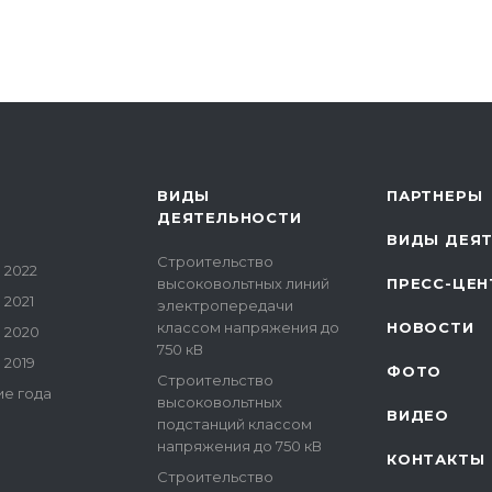
ВИДЫ
ПАРТНЕРЫ
ДЕЯТЕЛЬНОСТИ
ВИДЫ ДЕЯ
Строительство
 2022
высоковольтных линий
ПРЕСС-ЦЕН
2021
электропередачи
классом напряжения до
НОВОСТИ
 2020
750 кВ
 2019
ФОТО
Строительство
е года
высоковольтных
ВИДЕО
подстанций классом
напряжения до 750 кВ
КОНТАКТЫ
Строительство