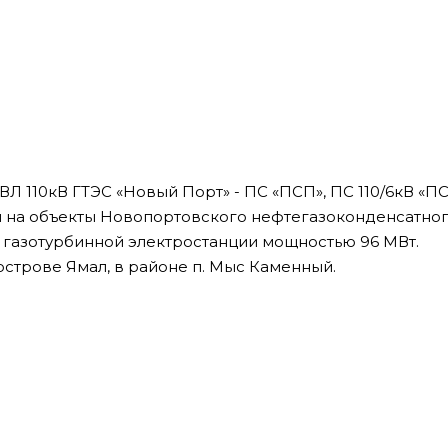
Л 110кВ ГТЭС «Новый Порт» - ПС «ПСП», ПС 110/6кВ «П
и на объекты Новопортовского нефтегазоконденсатно
газотурбинной электростанции мощностью 96 МВт.
строве Ямал, в районе п. Мыс Каменный.