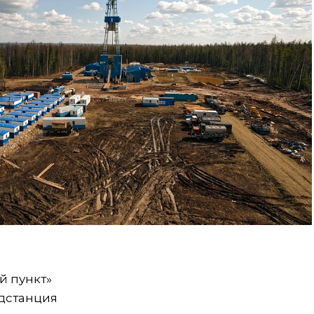
й пункт»
одстанция