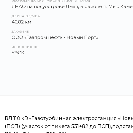
ЭКОНОМИЧЕСКИЙ РАЙОН/РЕГИОН И ГОРОД
ЯНАО на полуострове Ямал, в районе п. Мыс Каме
ДЛИНА ВЛ/МВА
46,82 км
ЗАКАЗЧИК
ООО «Газпром нефть - Новый Порт»
ИСПОЛНИТЕЛЬ
УЭСК
ВЛ 110 кВ «Газотурбинная электростанция «Нов
(ПСП) (участок от пикета 531+82 до ПСП),подст