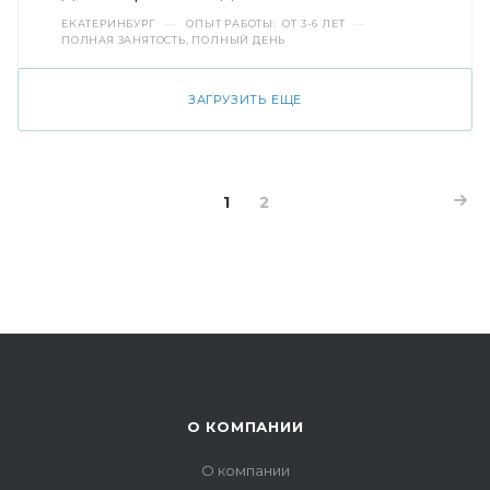
ЕКАТЕРИНБУРГ
—
ОПЫТ РАБОТЫ: ОТ 3-6 ЛЕТ
—
ПОЛНАЯ ЗАНЯТОСТЬ, ПОЛНЫЙ ДЕНЬ
ЗАГРУЗИТЬ ЕЩЕ
1
2
О КОМПАНИИ
О компании