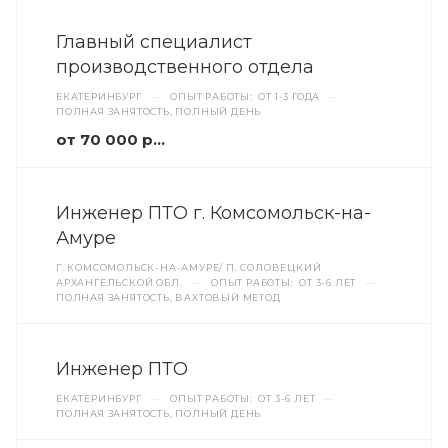
Главный специалист
производственного отдела
ЕКАТЕРИНБУРГ
—
ОПЫТ РАБОТЫ: ОТ 1-3 ГОДА
—
ПОЛНАЯ ЗАНЯТОСТЬ, ПОЛНЫЙ ДЕНЬ
от 70 000 руб.
Инженер ПТО г. Комсомольск-на-
Амуре
Г. КОМСОМОЛЬСК-НА-АМУРЕ/ П. СОЛОВЕЦКИЙ
АРХАНГЕЛЬСКОЙ ОБЛ.
—
ОПЫТ РАБОТЫ: ОТ 3-6 ЛЕТ
—
ПОЛНАЯ ЗАНЯТОСТЬ, ВАХТОВЫЙ МЕТОД
Инженер ПТО
ЕКАТЕРИНБУРГ
—
ОПЫТ РАБОТЫ: ОТ 3-6 ЛЕТ
—
ПОЛНАЯ ЗАНЯТОСТЬ, ПОЛНЫЙ ДЕНЬ