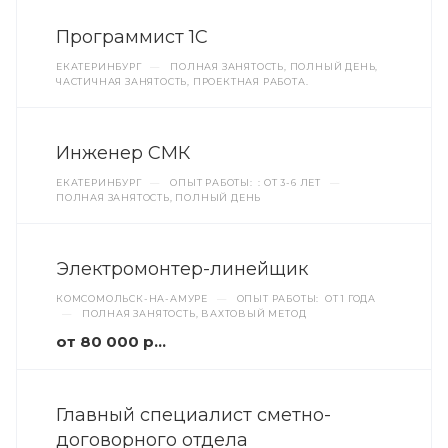
Программист 1С
ЕКАТЕРИНБУРГ
—
ПОЛНАЯ ЗАНЯТОСТЬ, ПОЛНЫЙ ДЕНЬ,
ЧАСТИЧНАЯ ЗАНЯТОСТЬ, ПРОЕКТНАЯ РАБОТА.
Инженер СМК
ЕКАТЕРИНБУРГ
—
ОПЫТ РАБОТЫ: : ОТ 3-6 ЛЕТ
—
ПОЛНАЯ ЗАНЯТОСТЬ, ПОЛНЫЙ ДЕНЬ
Электромонтер-линейщик
КОМСОМОЛЬСК-НА-АМУРЕ
—
ОПЫТ РАБОТЫ: ОТ 1 ГОДА
—
ПОЛНАЯ ЗАНЯТОСТЬ, ВАХТОВЫЙ МЕТОД
от 80 000 руб.
Главный специалист сметно-
договорного отдела